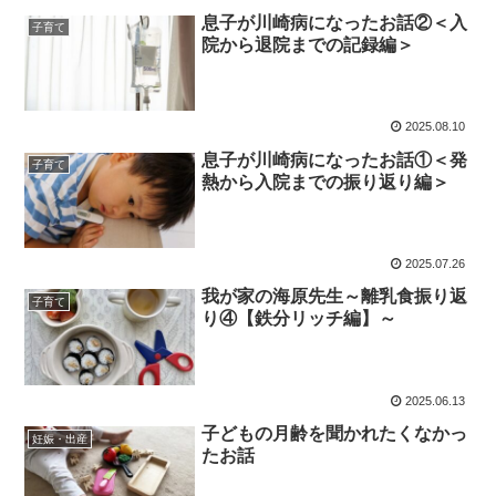
息子が川崎病になったお話②＜入
子育て
院から退院までの記録編＞
2025.08.10
息子が川崎病になったお話①＜発
子育て
熱から入院までの振り返り編＞
2025.07.26
我が家の海原先生～離乳食振り返
子育て
り④【鉄分リッチ編】～
2025.06.13
子どもの月齢を聞かれたくなかっ
妊娠・出産
たお話