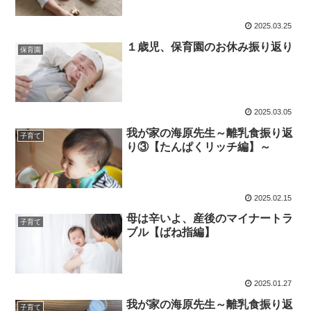
2025.03.25
１歳児、保育園のお休み振り返り
保育園
2025.03.05
我が家の海原先生～離乳食振り返
子育て
り③【たんぱくリッチ編】～
2025.02.15
母は辛いよ、産後のマイナートラ
子育て
ブル【ばね指編】
2025.01.27
我が家の海原先生～離乳食振り返
子育て