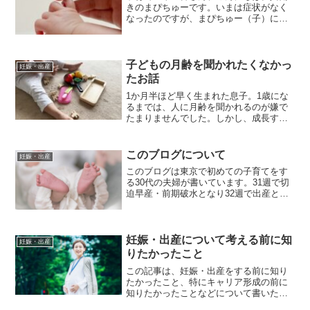
きのまぴちゅーです。いまは症状がなく
なったのですが、まぴちゅー（子）には
甲状腺機能に異常がありました。今日は
その話です。記憶の限り事実に基づいて
書きますが、医者ではないので、医療に
関する情報は専門家による...
子どもの月齢を聞かれたくなかっ
妊娠・出産
たお話
1か月半ほど早く生まれた息子。1歳にな
るまでは、人に月齢を聞かれるのが嫌で
たまりませんでした。しかし、成長する
につれて発達は個人差もあるし、しっか
り成長してくれたことで自信をもって我
が子の月齢を言えるようになりました。
このブログについて
妊娠・出産
そんな心の変化や、早産児の成長につい
このブログは東京で初めての子育てをす
て書きました。
る30代の夫婦が書いています。31週で切
迫早産・前期破水となり32週で出産とな
りました。子育てのお話などを中心に書
いていく予定です。
妊娠・出産について考える前に知
妊娠・出産
りたかったこと
この記事は、妊娠・出産をする前に知り
たかったこと、特にキャリア形成の前に
知りたかったことなどについて書いたも
のです。