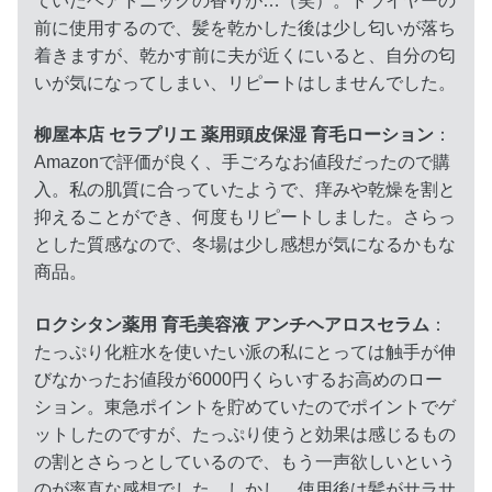
ていたヘアトニックの香りが…（笑）。ドライヤーの
前に使用するので、髪を乾かした後は少し匂いが落ち
着きますが、乾かす前に夫が近くにいると、自分の匂
いが気になってしまい、リピートはしませんでした。
柳屋本店 セラプリエ 薬用頭皮保湿 育毛ローション
：
Amazonで評価が良く、手ごろなお値段だったので購
入。私の肌質に合っていたようで、痒みや乾燥を割と
抑えることができ、何度もリピートしました。さらっ
とした質感なので、冬場は少し感想が気になるかもな
商品。
ロクシタン薬用 育毛美容液 アンチヘアロスセラム
：
たっぷり化粧水を使いたい派の私にとっては触手が伸
びなかったお値段が6000円くらいするお高めのロー
ション。東急ポイントを貯めていたのでポイントでゲ
ットしたのですが、たっぷり使うと効果は感じるもの
の割とさらっとしているので、もう一声欲しいという
のが率直な感想でした。しかし、使用後は髪がサラサ