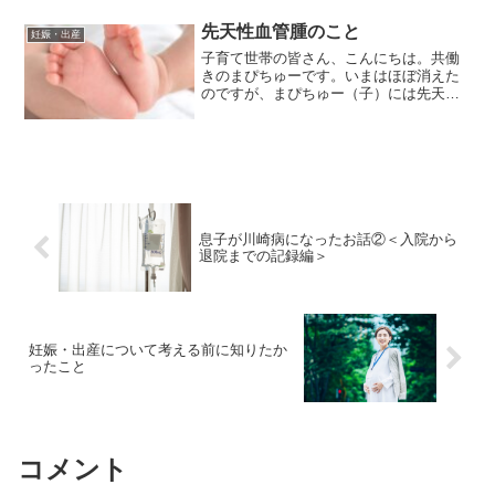
先天性血管腫のこと
妊娠・出産
子育て世帯の皆さん、こんにちは。共働
きのまぴちゅーです。いまはほぼ消えた
のですが、まぴちゅー（子）には先天性
の血管腫があります。今日はその話で
す。記憶の限り事実に基づいて書きます
が、医者ではないので、医療に関する情
報は専門家によるものを参照...
息子が川崎病になったお話②＜入院から
退院までの記録編＞
妊娠・出産について考える前に知りたか
ったこと
コメント